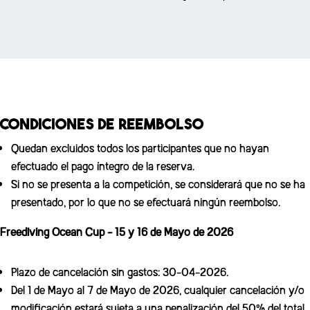
h
i
s
f
i
e
CONDICIONES DE REEMBOLSO
l
d
Quedan excluidos todos los participantes que no hayan
e
efectuado el pago íntegro de la reserva.
m
Si no se presenta a la competición, se considerará que no se ha
p
presentado, por lo que no se efectuará ningún reembolso.
t
Freediving Ocean Cup - 15 y 16 de Mayo de 2026
y
.
Plazo de cancelación sin gastos: 30-04-2026.
Del 1 de Mayo al 7 de Mayo de 2026, cualquier cancelación y/o
modificación estará sujeta a una penalización del 50% del total