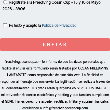
Regístrate a la Freediving Ocean Cup - 15 y 16 de Mayo
2026 - 380€
He leído y acepto la
Política de Privacidad
P
l
e
a
s
freedivingoceancup.com le informa de que los datos personales que
e
facilite al enviar este formulario serán tratados por OCEAN FREEDIVING
l
LANZAROTE como responsable de este sitio web. La finalidad es
e
responder al mensaje que nos envíe. La legitimación se realiza a través de
a
tu consentimiento. Tus datos serán guardados en SERED HOSTING S.L.
v
mi proveedor de correo electrónico y hosting y que también cumple con
e
el GDPR. Tienes derecho a acceder, rectificar, limitar y suprimir tus datos
t
escribiendo a info@freedivingoceancup.com